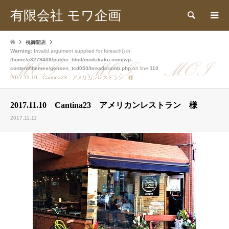
有限会社 モワ企画
検索
祝御開店
Warning
: Invalid argument supplied for foreach() in
/home/c3279408/public_html/moikikaku.com/wp-
content/themes/gensen_tcd050/breadcrumb.php
on line
110
2017.11.10 Cantina23 アメリカンレストラン 様
2017.11.10 Cantina23 アメリカンレストラン 様
2017.11.11