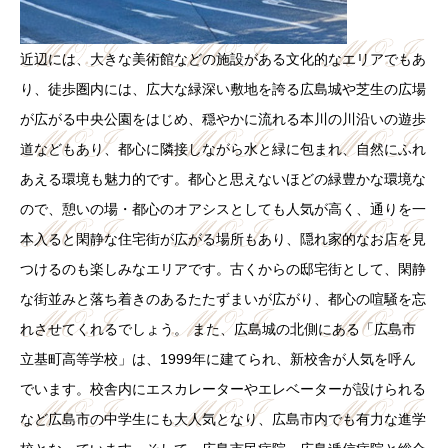
近辺には、大きな美術館などの施設がある文化的なエリアでもあ
り、徒歩圏内には、広大な緑深い敷地を誇る広島城や芝生の広場
が広がる中央公園をはじめ、穏やかに流れる本川の川沿いの遊歩
道などもあり、都心に隣接しながら水と緑に包まれ、自然にふれ
あえる環境も魅力的です。都心と思えないほどの緑豊かな環境な
ので、憩いの場・都心のオアシスとしても人気が高く、通りを一
本入ると閑静な住宅街が広がる場所もあり、隠れ家的なお店を見
つけるのも楽しみなエリアです。古くからの邸宅街として、閑静
な街並みと落ち着きのあるたたずまいが広がり、都心の喧騒を忘
れさせてくれるでしょう。 また、広島城の北側にある「広島市
立基町高等学校」は、1999年に建てられ、新校舎が人気を呼ん
でいます。校舎内にエスカレーターやエレベーターが設けられる
など広島市の中学生にも大人気となり、広島市内でも有力な進学