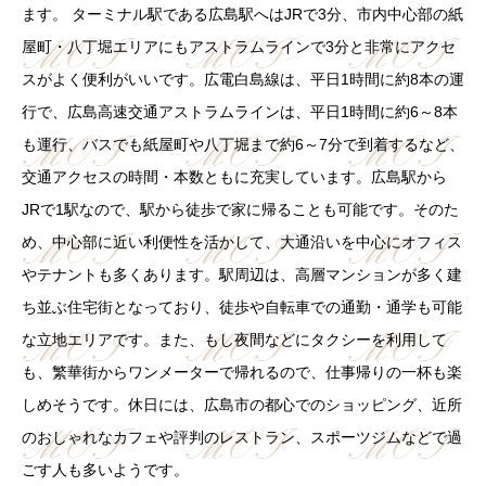
ます。 ターミナル駅である広島駅へはJRで3分、市内中心部の紙
屋町・八丁堀エリアにもアストラムラインで3分と非常にアクセ
スがよく便利がいいです。広電白島線は、平日1時間に約8本の運
行で、広島高速交通アストラムラインは、平日1時間に約6～8本
も運行、バスでも紙屋町や八丁堀まで約6～7分で到着するなど、
交通アクセスの時間・本数ともに充実しています。広島駅から
JRで1駅なので、駅から徒歩で家に帰ることも可能です。そのた
め、中心部に近い利便性を活かして、大通沿いを中心にオフィス
やテナントも多くあります。駅周辺は、高層マンションが多く建
ち並ぶ住宅街となっており、徒歩や自転車での通勤・通学も可能
な立地エリアです。また、もし夜間などにタクシーを利用して
も、繁華街からワンメーターで帰れるので、仕事帰りの一杯も楽
しめそうです。休日には、広島市の都心でのショッピング、近所
のおしゃれなカフェや評判のレストラン、スポーツジムなどで過
ごす人も多いようです。