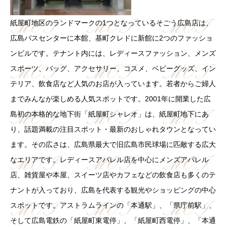
紙屋町地区のランドマークの1つとなっているそごう広島店は、
広島バスセンターに本館、基町クレドに新館に2つのファッショ
ンビルです。テナント内には、レディースファッション、メンズ
スポーツ、バッグ、アクセサリー、コスメ、ベビーグッズ、イン
テリア、飲食店など人気のお店が入っています。若者からご婦人
までみんなが楽しめる人気スポットです。2001年に開業した広
島初の本格的な地下街「紙屋町シャレオ」は、紙屋町地下にあ
り、話題満載の注目スポット・最新のおしゃれタウンとなってい
ます。その広さは、広島県最大で旧広島市民球場に匹敵する広大
なエリアです。レディースアパレル店を中心にメンズアパレル
店、雑貨屋や本屋、スイーツ店やカフェなどの飲食店も多くのテ
ナントが入っており、広島を代表する観光やショッピングの中心
スポットです。アストラムラインの「本通駅」、「県庁前駅」、
そして広島電鉄の「紙屋町東電停」、「紙屋町西電停」、「本通