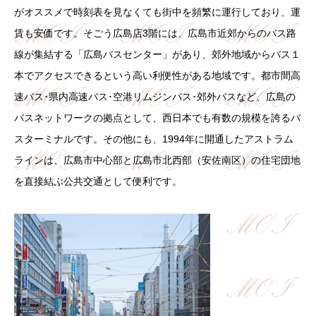
がオススメで時刻表を見なくても街中を頻繁に運行しており、運
賃も安価です。そごう広島店3階には、広島市近郊からのバス路
線が集結する「広島バスセンター」があり、郊外地域からバス１
本でアクセスできるという高い利便性がある地域です。都市間高
速バス･県内高速バス･空港リムジンバス･郊外バスなど、広島の
バスネットワークの拠点として、西日本でも有数の規模を誇るバ
スターミナルです。その他にも、1994年に開通したアストラム
ラインは、広島市中心部と広島市北西部（安佐南区）の住宅団地
を直接結ぶ公共交通として便利です。