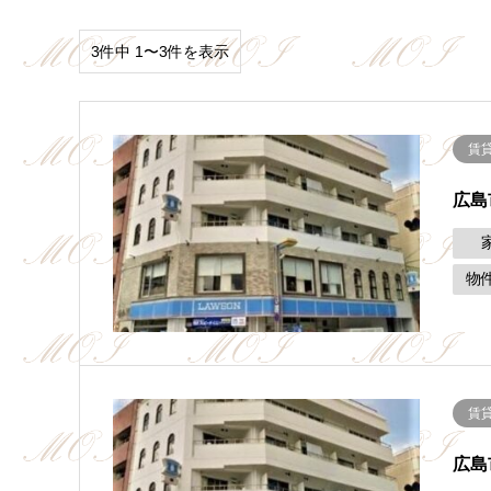
3件中 1〜3件を表示
賃
広島
物
賃
広島