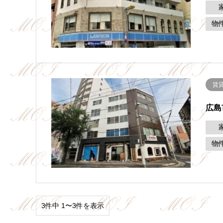
物
賃
広島
物
3件中 1〜3件を表示