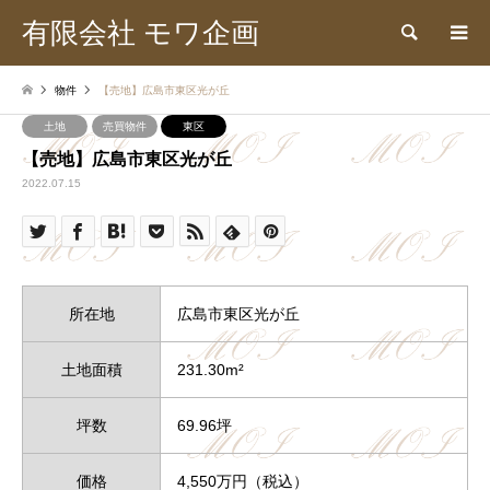
有限会社 モワ企画
検索
物件
【売地】広島市東区光が丘
土地
売買物件
東区
【売地】広島市東区光が丘
2022.07.15
所在地
広島市東区光が丘
土地面積
231.30m²
坪数
69.96坪
価格
4,550万円（税込）