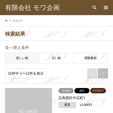
有限会社 モワ企画
検索
検索結果
検索結果
並べ替え条件
新しい順
古い順
閲覧数順
15件中 1〜12件を表示


駐車場
西区
4万円以下
広島西区中広町1
家賃
13,000円